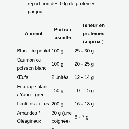
répartition des 60g de protéines
par jour
Teneur en
Portion
Aliment
protéines
usuelle
(approx.)
Blanc de poulet
100 g
25 - 30 g
Saumon ou
100 g
20 - 25 g
poisson blanc
Œufs
2 unités
12 - 14 g
Fromage blanc
150 g
10 - 15 g
/ Yaourt grec
Lentilles cuites
200 g
16 - 18 g
Amandes /
30 g (une
6 - 7 g
Oléagineux
poignée)