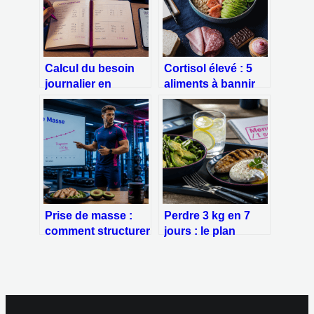
Calcul du besoin
Cortisol élevé : 5
journalier en
aliments à bannir
calories : la
pour stopper le
méthode Harris-
stress chronique
Benedict pour
ajuster votre
alimentation
Prise de masse :
Perdre 3 kg en 7
comment structurer
jours : le plan
son surplus
nutritionnel à 1200
calorique et ses
calories et les 3
macronutriments
erreurs de cuisson
pour gagner du
à bannir
muscle