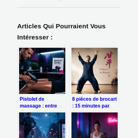
Articles Qui Pourraient Vous
Intéresser :
Pistolet de
8 pièces de brocart
massage : entre
: 15 minutes par
gain de
jour pour libérer
récupération et
votre énergie et
risque de blessure,
renforcer votre
l’avis des kinés
santé