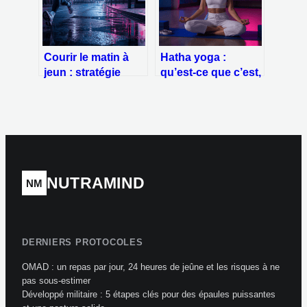
Courir le matin à
Hatha yoga :
jeun : stratégie
qu’est-ce que c’est,
métabolique ou
quels sont ses
risque pour vos
bienfaits et
muscles ?
comment débuter ?
NUTRAMIND
NM
DERNIERS PROTOCOLES
OMAD : un repas par jour, 24 heures de jeûne et les risques à ne
pas sous-estimer
Développé militaire : 5 étapes clés pour des épaules puissantes