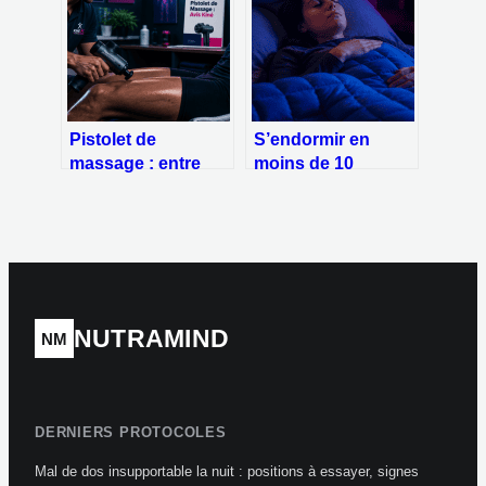
restaurer votre
reprendre la course
vitalité
sans risque
Pistolet de
S’endormir en
massage : entre
moins de 10
gain de
minutes : 4
récupération et
techniques
risque de blessure,
militaires pour
l’avis des kinés
stopper les
ruminations
nocturnes
NUTRAMIND
NM
DERNIERS PROTOCOLES
Mal de dos insupportable la nuit : positions à essayer, signes