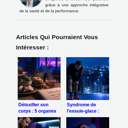
grâce à une approche intégrative
de la santé et de la performance.
Articles Qui Pourraient Vous
Intéresser :
Détoxifier son
Syndrome de
corps : 5 organes
l’essuie-glace :
émonctoires et 7
comment stopper
jours pour
la douleur et