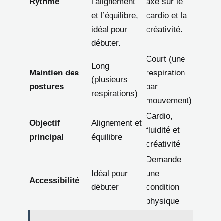
Rythme
l’alignement
axé sur le
et l’équilibre,
cardio et la
idéal pour
créativité.
débuter.
Court (une
Long
Maintien des
respiration
(plusieurs
postures
par
respirations)
mouvement)
Cardio,
Objectif
Alignement et
fluidité et
principal
équilibre
créativité
Demande
Idéal pour
une
Accessibilité
débuter
condition
physique