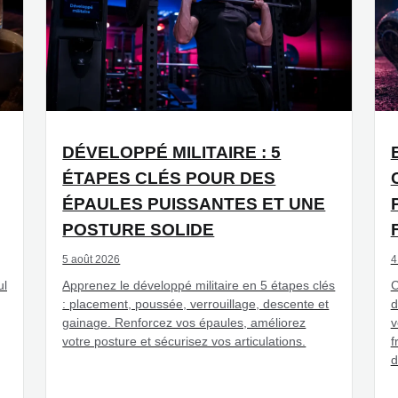
DÉVELOPPÉ MILITAIRE : 5
ÉTAPES CLÉS POUR DES
ÉPAULES PUISSANTES ET UNE
POSTURE SOLIDE
5 août 2026
4
ul
Apprenez le développé militaire en 5 étapes clés
C
: placement, poussée, verrouillage, descente et
d
gainage. Renforcez vos épaules, améliorez
v
votre posture et sécurisez vos articulations.
f
d