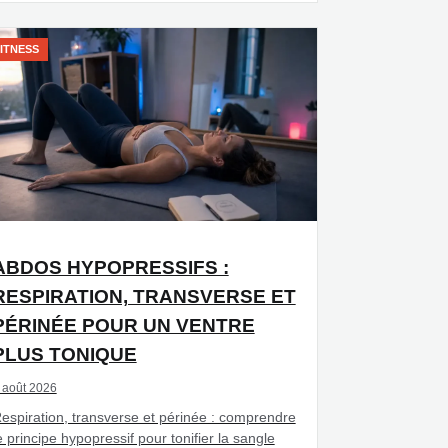
ITNESS
ABDOS HYPOPRESSIFS :
RESPIRATION, TRANSVERSE ET
PÉRINÉE POUR UN VENTRE
PLUS TONIQUE
 août 2026
espiration, transverse et périnée : comprendre
e principe hypopressif pour tonifier la sangle