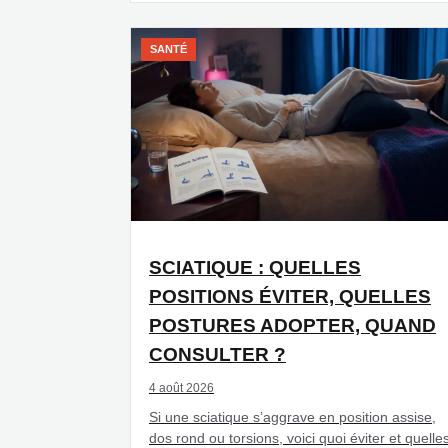
SANTÉ
SCIATIQUE : QUELLES
POSITIONS ÉVITER, QUELLES
POSTURES ADOPTER, QUAND
CONSULTER ?
4 août 2026
Si une sciatique s’aggrave en position assise,
dos rond ou torsions, voici quoi éviter et quelle