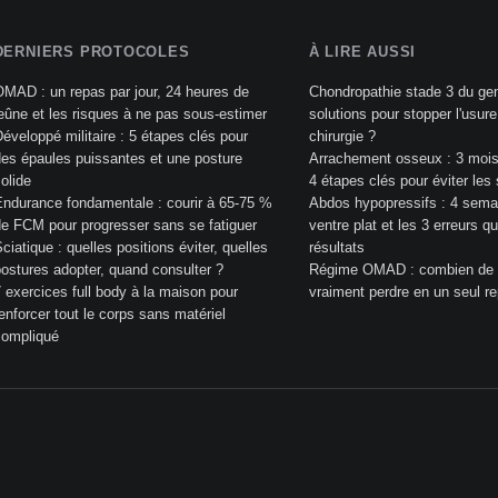
DERNIERS PROTOCOLES
À LIRE AUSSI
MAD : un repas par jour, 24 heures de
Chondropathie stade 3 du gen
eûne et les risques à ne pas sous-estimer
solutions pour stopper l'usure 
éveloppé militaire : 5 étapes clés pour
chirurgie ?
es épaules puissantes et une posture
Arrachement osseux : 3 mois 
olide
4 étapes clés pour éviter les
ndurance fondamentale : courir à 65-75 %
Abdos hypopressifs : 4 sema
e FCM pour progresser sans se fatiguer
ventre plat et les 3 erreurs qu
ciatique : quelles positions éviter, quelles
résultats
ostures adopter, quand consulter ?
Régime OMAD : combien de k
 exercices full body à la maison pour
vraiment perdre en un seul re
enforcer tout le corps sans matériel
compliqué