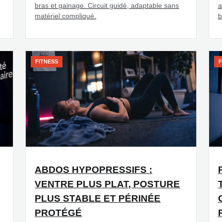
bras et gainage. Circuit guidé, adaptable sans
a
matériel compliqué.
b
FITNESS
F
ABDOS HYPOPRESSIFS :
VENTRE PLUS PLAT, POSTURE
PLUS STABLE ET PÉRINÉE
PROTÉGÉ