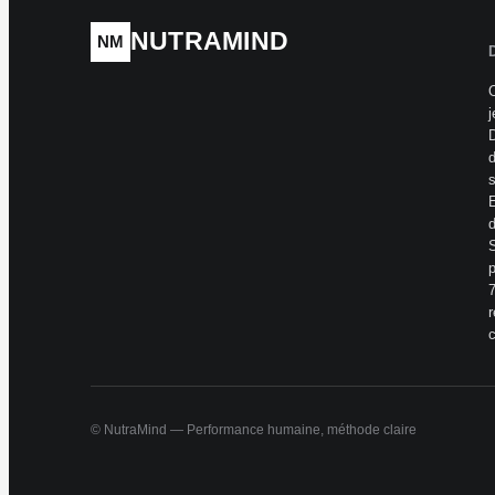
NUTRAMIND
NM
O
j
D
d
s
E
d
S
p
7
r
© NutraMind — Performance humaine, méthode claire