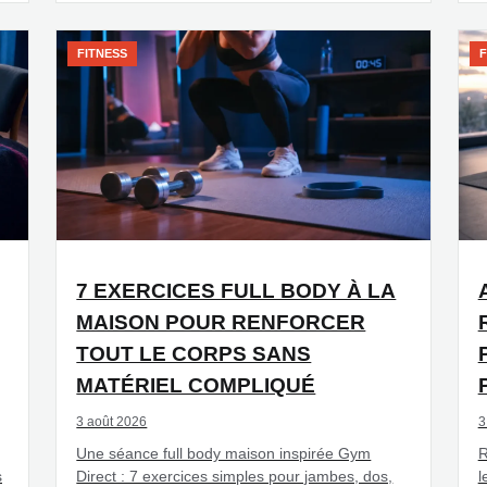
FITNESS
F
7 EXERCICES FULL BODY À LA
MAISON POUR RENFORCER
TOUT LE CORPS SANS
MATÉRIEL COMPLIQUÉ
3 août 2026
3
Une séance full body maison inspirée Gym
R
s
Direct : 7 exercices simples pour jambes, dos,
l