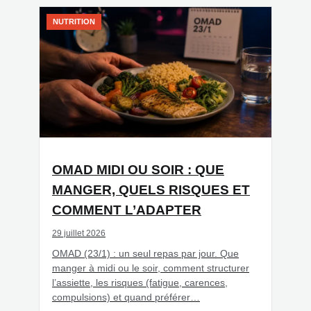
NUTRITION
OMAD MIDI OU SOIR : QUE
MANGER, QUELS RISQUES ET
COMMENT L’ADAPTER
29 juillet 2026
OMAD (23/1) : un seul repas par jour. Que
manger à midi ou le soir, comment structurer
l’assiette, les risques (fatigue, carences,
compulsions) et quand préférer…