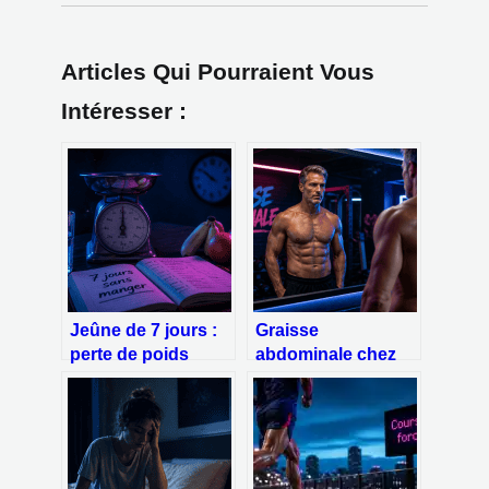
Articles Qui Pourraient Vous
Intéresser :
Jeûne de 7 jours :
Graisse
perte de poids
abdominale chez
réelle, mécanismes
l’homme : pourquoi
biologiques et
elle s’installe et
risques majeurs
comment l’éliminer
durablement