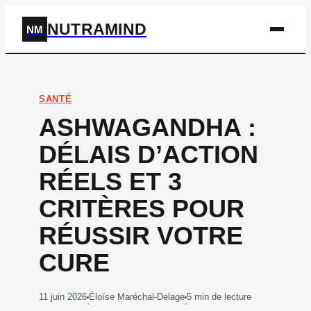
NUTRAMIND
NM
SANTÉ
ASHWAGANDHA :
DÉLAIS D’ACTION
RÉELS ET 3
CRITÈRES POUR
RÉUSSIR VOTRE
CURE
11 juin 2026
Éloïse Maréchal-Delage
5 min de lecture
·
·