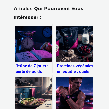
Articles Qui Pourraient Vous
Intéresser :
Jeûne de 7 jours :
Protéines végétales
perte de poids
en poudre : quels
réelle, mécanismes
sont les réels
biologiques et
dangers pour votre
risques majeurs
santé ?