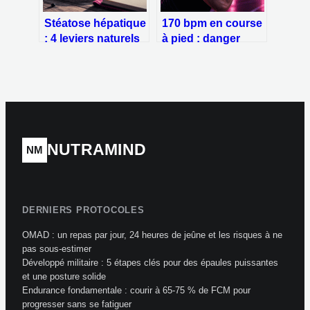
Stéatose hépatique
170 bpm en course
: 4 leviers naturels
à pied : danger
pour déloger la
immédiat ou
graisse du foie
intensité maîtrisée
?
NUTRAMIND
NM
DERNIERS PROTOCOLES
OMAD : un repas par jour, 24 heures de jeûne et les risques à ne
pas sous-estimer
Développé militaire : 5 étapes clés pour des épaules puissantes
et une posture solide
Endurance fondamentale : courir à 65-75 % de FCM pour
progresser sans se fatiguer