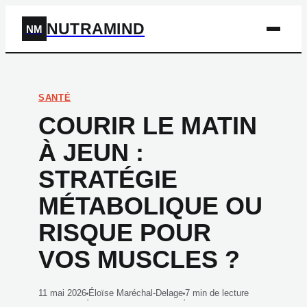
NUTRAMIND
NM
SANTÉ
COURIR LE MATIN
À JEUN :
STRATÉGIE
MÉTABOLIQUE OU
RISQUE POUR
VOS MUSCLES ?
11 mai 2026
Éloïse Maréchal-Delage
7 min de lecture
·
·