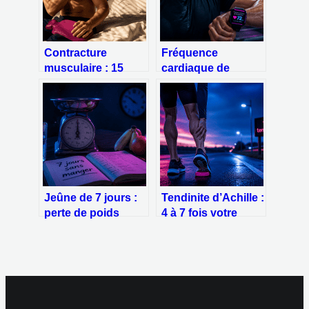
Contracture
Fréquence
musculaire : 15
cardiaque de
minutes de chaud
récupération :
ou de froid pour
pourquoi une
stopper la douleur
baisse inférieure à
12 battements par
minute est un
signal d’alerte
Jeûne de 7 jours :
Tendinite d’Achille :
perte de poids
4 à 7 fois votre
réelle, mécanismes
poids à chaque
biologiques et
foulée, comment
risques majeurs
préserver votre
tendon ?