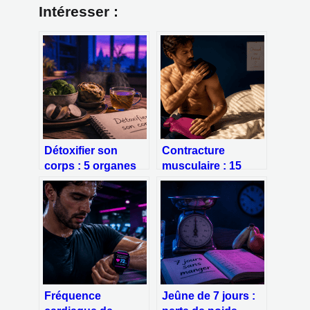
Intéresser :
Détoxifier son
Contracture
corps : 5 organes
musculaire : 15
émonctoires et 7
minutes de chaud
jours pour
ou de froid pour
restaurer votre
stopper la douleur
vitalité
Fréquence
Jeûne de 7 jours :