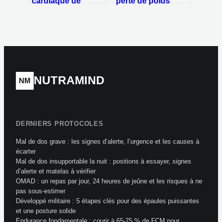
cardiaque de
perte de poids
récupération :
réelle, mécanismes
pourquoi une
biologiques et
baisse inférieure à
risques majeurs
12 battements par
minute est un
signal d’alerte
NUTRAMIND
NM
DERNIERS PROTOCOLES
Mal de dos grave : les signes d’alerte, l’urgence et les causes à
écarter
Mal de dos insupportable la nuit : positions à essayer, signes
d’alerte et matelas à vérifier
OMAD : un repas par jour, 24 heures de jeûne et les risques à ne
pas sous-estimer
Développé militaire : 5 étapes clés pour des épaules puissantes
et une posture solide
Endurance fondamentale : courir à 65-75 % de FCM pour