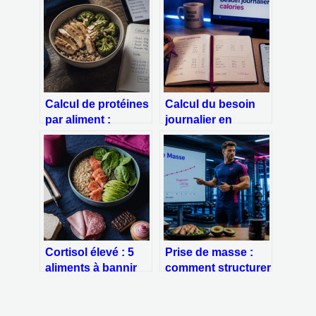
Calcul de protéines
Calcul du besoin
par aliment :
journalier en
1,6g/kg et 3 piliers
calories : la
pour maîtriser vos
méthode Harris-
apports
Benedict pour
ajuster votre
alimentation
Cortisol élevé : 5
Prise de masse :
aliments à bannir
comment structurer
pour stopper le
son surplus
stress chronique
calorique et ses
macronutriments