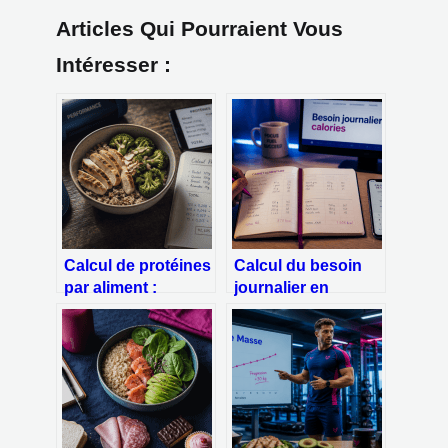
Articles Qui Pourraient Vous
Intéresser :
Calcul de protéines
Calcul du besoin
par aliment :
journalier en
1,6g/kg et 3 piliers
calories : la
pour maîtriser vos
méthode Harris-
apports
Benedict pour
ajuster votre
alimentation