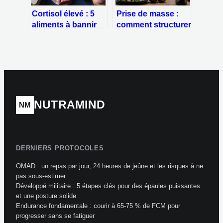
Cortisol élevé : 5
Prise de masse :
aliments à bannir
comment structurer
pour stopper le
son surplus
stress chronique
calorique et ses
macronutriments
pour gagner du
muscle
NUTRAMIND
NM
DERNIERS PROTOCOLES
OMAD : un repas par jour, 24 heures de jeûne et les risques à ne
pas sous-estimer
Développé militaire : 5 étapes clés pour des épaules puissantes
et une posture solide
Endurance fondamentale : courir à 65-75 % de FCM pour
progresser sans se fatiguer