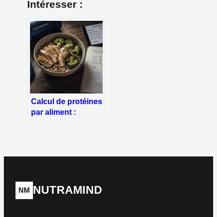
Intéresser :
Calcul de protéines
par aliment :
1,6g/kg et 3 piliers
pour maîtriser vos
apports
NUTRAMIND
NM