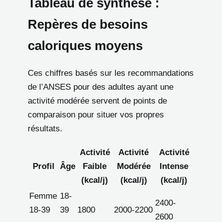
Tableau de synthèse :
Repères de besoins
caloriques moyens
Ces chiffres basés sur les recommandations
de l’ANSES pour des adultes ayant une
activité modérée servent de points de
comparaison pour situer vos propres
résultats.
Activité
Activité
Activité
Profil
Âge
Faible
Modérée
Intense
(kcal/j)
(kcal/j)
(kcal/j)
Femme
18-
2400-
18-39
39
1800
2000-2200
2600