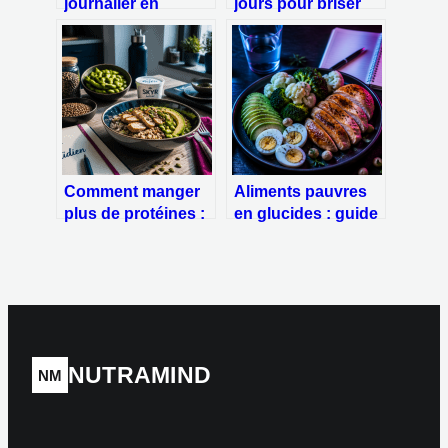
journalier en
jours pour briser
calories : la
l’addiction et
méthode Harris-
stabiliser
Benedict pour
durablement votre
ajuster votre
glycémie
alimentation
Comment manger
Aliments pauvres
plus de protéines :
en glucides : guide
5 stratégies
pratique pour
concrètes pour
stabiliser sa
booster vos
glycémie et varier
apports sans
ses menus
changer de régime
NUTRAMIND
NM