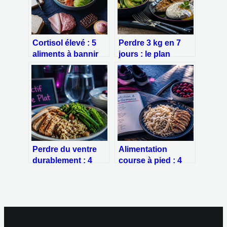
Cortisol élevé : 5
Perdre 3 kg en 7
aliments à bannir
jours : le plan
pour stopper le
nutritionnel à 1200
stress chronique
calories et les 3
erreurs de cuisson
à bannir
Perdre du ventre
Alimentation
durablement : 4
course à pied : 4
piliers nutritionnels
piliers pour
pour déstocker
optimiser votre
efficacement
endurance et votre
récupération