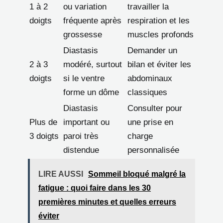
1 à 2
ou variation
travailler la
doigts
fréquente après
respiration et les
grossesse
muscles profonds
Diastasis
Demander un
2 à 3
modéré, surtout
bilan et éviter les
doigts
si le ventre
abdominaux
forme un dôme
classiques
Diastasis
Consulter pour
Plus de
important ou
une prise en
3 doigts
paroi très
charge
distendue
personnalisée
LIRE AUSSI
Sommeil bloqué malgré la
fatigue : quoi faire dans les 30
premières minutes et quelles erreurs
éviter