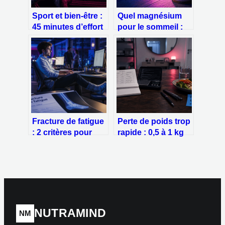
Sport et bien-être :
Quel magnésium
45 minutes d’effort
pour le sommeil :
pour multiplier vos
choisir la bonne
endorphines par
forme et éviter les
cinq
erreurs
Fracture de fatigue
Perte de poids trop
: 2 critères pour
rapide : 0,5 à 1 kg
évaluer si l’arrêt de
par semaine et les
travail est inévitable
signaux à ne pas
ignorer
NUTRAMIND
NM