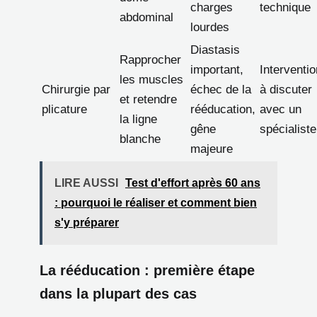
charges
technique
abdominal
lourdes
Diastasis
Rapprocher
important,
Interventio
les muscles
Chirurgie par
échec de la
à discuter
et retendre
plicature
rééducation,
avec un
la ligne
gêne
spécialiste
blanche
majeure
LIRE AUSSI
Test d'effort après 60 ans
: pourquoi le réaliser et comment bien
s'y préparer
La rééducation : première étape
dans la plupart des cas