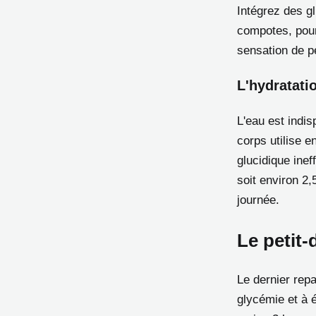
Intégrez des g
compotes, pour
sensation de pe
L'hydratati
L'eau est indi
corps utilise e
glucidique ine
soit environ 2,
journée.
Le petit-
Le dernier repa
glycémie et à é