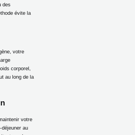
u des
thode évite la
gène, votre
harge
oids corporel,
ut au long de la
on
maintenir votre
it-déjeuner au