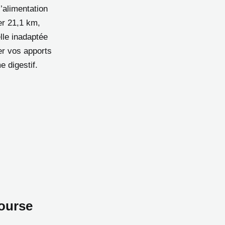
l’alimentation
er 21,1 km,
lle inadaptée
er vos apports
 digestif.
course