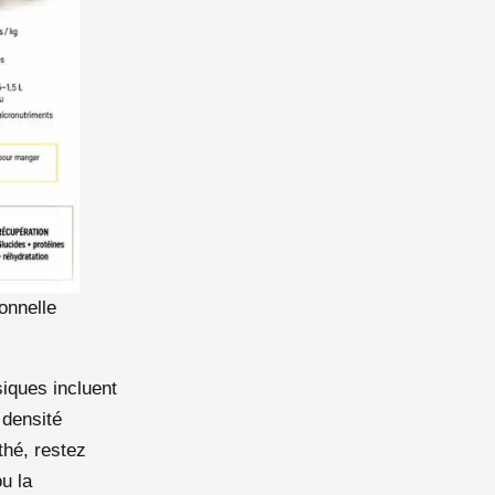
ionnelle
siques incluent
 densité
hé, restez
u la