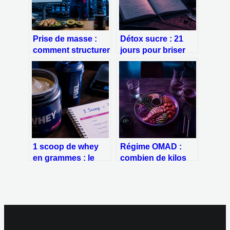
Prise de masse :
Détox sucre : 21
comment structurer
jours pour briser
son surplus
l’addiction et
calorique et ses
stabiliser
macronutriments
durablement votre
pour gagner du
glycémie
muscle
1 scoop de whey
Régime OMAD :
en grammes : le
combien de kilos
guide pour
peut-on vraiment
maîtriser votre
perdre en un seul
dosage précis
repas par jour ?