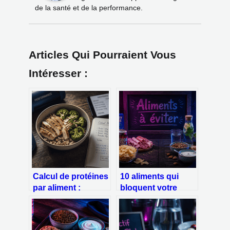
de la santé et de la performance.
Articles Qui Pourraient Vous
Intéresser :
Calcul de protéines
10 aliments qui
par aliment :
bloquent votre
1,6g/kg et 3 piliers
perte de poids : le
pour maîtriser vos
piège des sucres
apports
cachés et des