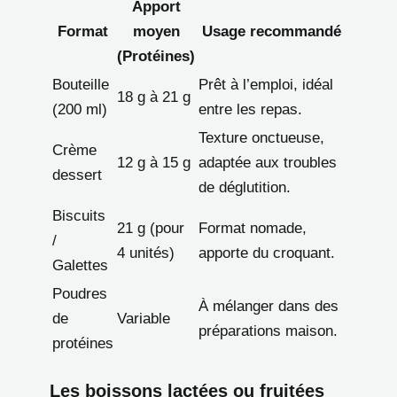
Apport
Format
moyen
Usage recommandé
(Protéines)
Bouteille
Prêt à l’emploi, idéal
18 g à 21 g
(200 ml)
entre les repas.
Texture onctueuse,
Crème
12 g à 15 g
adaptée aux troubles
dessert
de déglutition.
Biscuits
21 g (pour
Format nomade,
/
4 unités)
apporte du croquant.
Galettes
Poudres
À mélanger dans des
de
Variable
préparations maison.
protéines
Les boissons lactées ou fruitées