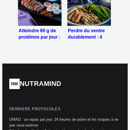
produits
transformés
Atteindre 60 g de
Perdre du ventre
protéines par jour :
durablement : 4
3 repas, 1 collation
piliers nutritionnels
et la stratégie pour
pour déstocker
réussir sans effort
efficacement
NUTRAMIND
NM
DERNIERS PROTOCOLES
OMAD : un repas par jour, 24 heures de jeûne et les risques à ne
pas sous-estimer