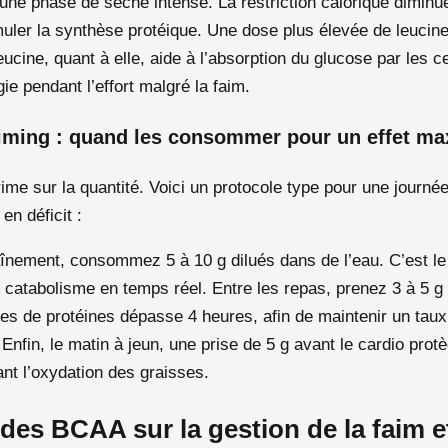
’une phase de sèche intense. La restriction calorique diminu
muler la synthèse protéique. Une dose plus élevée de leuci
ucine, quant à elle, aide à l’absorption du glucose par les ce
gie pendant l’effort malgré la faim.
iming : quand les consommer pour un effet ma
rime sur la quantité. Voici un protocole type pour une journé
en déficit :
aînement, consommez 5 à 10 g dilués dans de l’eau. C’est l
 catabolisme en temps réel. Entre les repas, prenez 3 à 5 g si
ses de protéines dépasse 4 heures, afin de maintenir un taux
Enfin, le matin à jeun, une prise de 5 g avant le cardio pro
ant l’oxydation des graisses.
des BCAA sur la gestion de la faim et