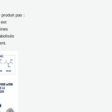
produit pas :
 est
éines
abolisés
ent.