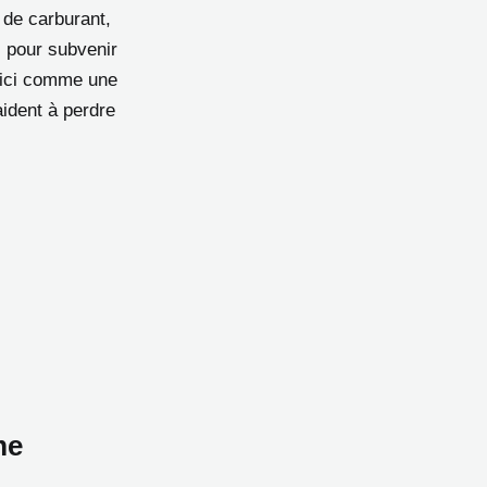
 de carburant,
s pour subvenir
 ici comme une
aident à perdre
me