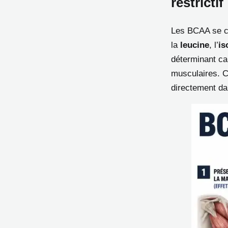
restrictif
Les BCAA se co
la
leucine
, l’
is
déterminant ca
musculaires. C
directement da