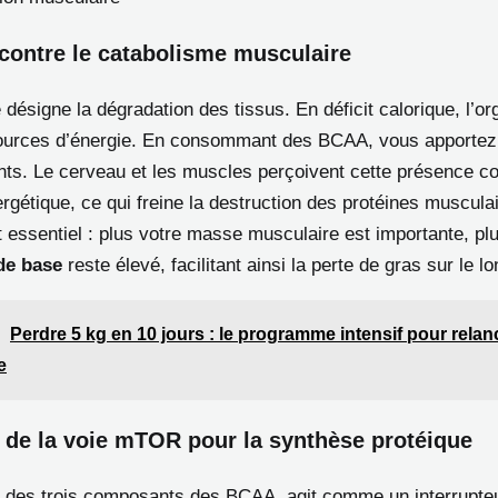
contre le catabolisme musculaire
désigne la dégradation des tissus. En déficit calorique, l’o
ources d’énergie. En consommant des BCAA, vous apportez
nts. Le cerveau et les muscles perçoivent cette présence 
rgétique, ce qui freine la destruction des protéines muscula
 essentiel : plus votre masse musculaire est importante, pl
de base
reste élevé, facilitant ainsi la perte de gras sur le l
Perdre 5 kg en 10 jours : le programme intensif pour relan
e
n de la voie mTOR pour la synthèse protéique
un des trois composants des BCAA, agit comme un interrupte