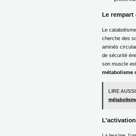
Le rempart 
Le catabolisme 
cherche des s
aminés circula
de sécurité éne
son muscle est
métabolisme 
LIRE AUSSI
métabolism
L’activatio
La leucine, l’