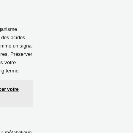
rganisme
 des acides
comme un signal
ires. Préserver
us votre
ong terme.
cer votre
ur métabolique.