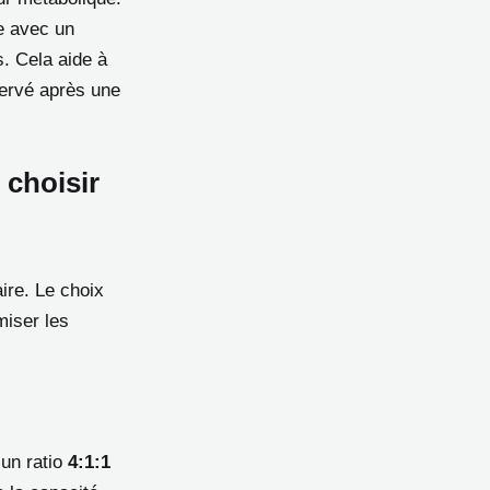
e avec un
s. Cela aide à
servé après une
 choisir
ire. Le choix
miser les
 un ratio
4:1:1