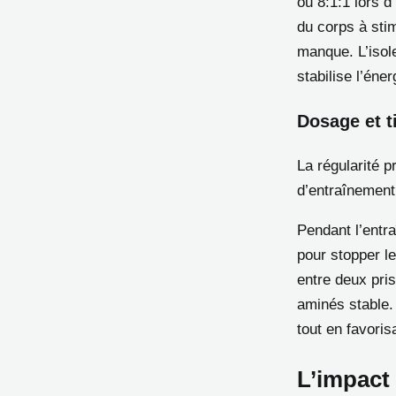
ou 8:1:1 lors d
du corps à sti
manque. L’isole
stabilise l’éner
Dosage et t
La régularité p
d’entraînement 
Pendant l’entr
pour stopper le
entre deux pri
aminés stable. 
tout en favoris
L’impact 