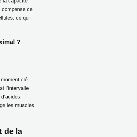
e la capacité
ne compense ce
llules, ce qui
ximal ?
e
e moment clé
 l’intervalle
 d’acides
tège les muscles
 de la