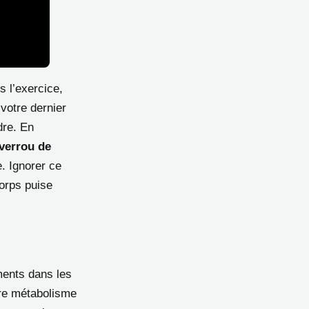
s l’exercice,
 votre dernier
dre. En
verrou de
. Ignorer ce
corps puise
ments dans les
otre métabolisme