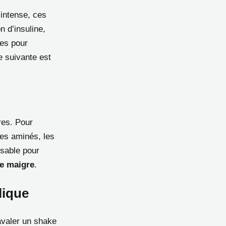
intense, ces
n d’insuline,
res pour
e suivante est
res. Pour
des aminés, les
nsable pour
e maigre
.
lique
 avaler un shake