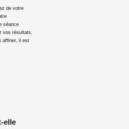
ez de votre
otre
ne séance
r vos résultats,
ffiner, il est
-elle