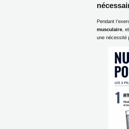
nécessai
Pendant l’exer
musculaire
, e
une nécessité p