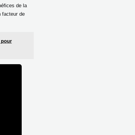
néfices de la
n facteur de
s pour