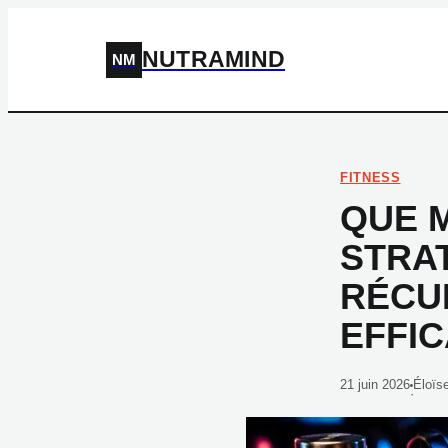
NUTRAMIND
NM
FITNESS
QUE M
STRA
RÉCU
EFFI
21 juin 2026
Éloïs
·