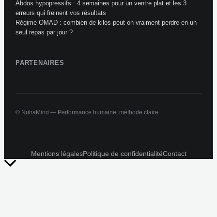
Abdos hypopressifs : 4 semaines pour un ventre plat et les 3
erreurs qui freinent vos résultats
Régime OMAD : combien de kilos peut-on vraiment perdre en un
seul repas par jour ?
PARTENAIRES
© NutraMind — Performance humaine, méthode claire
Mentions légales
Politique de confidentialité
Contact
Retour
en
haut