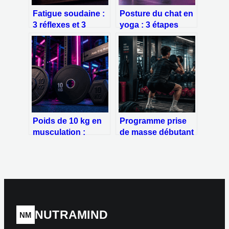
Fatigue soudaine :
Posture du chat en
3 réflexes et 3
yoga : 3 étapes
aliments pour
pour libérer votre
retrouver votre
colonne et
énergie en 20
soulager vos
minutes
tensions dorsales
Poids de 10 kg en
Programme prise
musculation :
de masse débutant
choisir le bon
: 3 séances par
modèle et sécuriser
semaine pour
votre installation
construire du
muscle
durablement
NUTRAMIND
NM