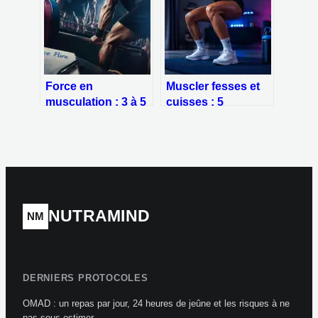
mobilité et éviter les
blessures
Force en
Muscler fesses et
musculation : 3 à 5
cuisses : 5
répétitions et 4
exercices sans
piliers nerveux
matériel pour des
pour briser vos
résultats visibles
paliers
en 3 semaines
NUTRAMIND
NM
DERNIERS PROTOCOLES
OMAD : un repas par jour, 24 heures de jeûne et les risques à ne
pas sous-estimer