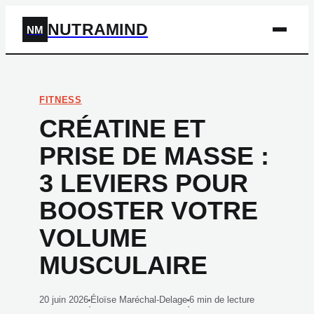
NUTRAMIND
NM
FITNESS
CRÉATINE ET
PRISE DE MASSE :
3 LEVIERS POUR
BOOSTER VOTRE
VOLUME
MUSCULAIRE
20 juin 2026
Éloïse Maréchal-Delage
6 min de lecture
·
·