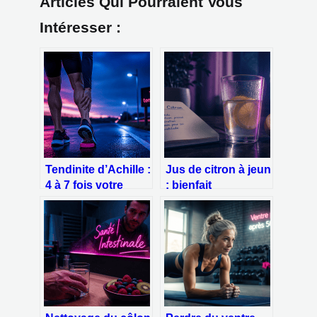
Articles Qui Pourraient Vous
Intéresser :
Tendinite d’Achille :
Jus de citron à jeun
4 à 7 fois votre
: bienfait
poids à chaque
métabolique ou
foulée, comment
agression pour
préserver votre
votre estomac ?
tendon ?