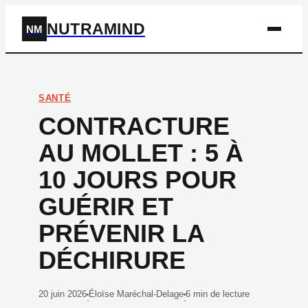
NUTRAMIND
NM
SANTÉ
CONTRACTURE
AU MOLLET : 5 À
10 JOURS POUR
GUÉRIR ET
PRÉVENIR LA
DÉCHIRURE
20 juin 2026
Éloïse Maréchal-Delage
6 min de lecture
·
·