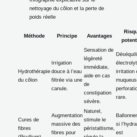
nettoyage du côlon et la perte de
poids réelle
Risq
Méthode
Principe
Avantages
potent
Sensation de
Déséquil
légèreté
Irrigation
électroly
immédiate,
Hydrothérapie
douce à l’eau
irritation
aide en cas
du côlon
filtrée via une
muqueus
de
canule.
perforati
constipation
rare.
sévère.
Naturel,
Augmentation
Ballonne
Cures de
stimule le
massive des
si l’hydra
fibres
péristaltisme,
fibres pour
est
(Psyllium)
régule la