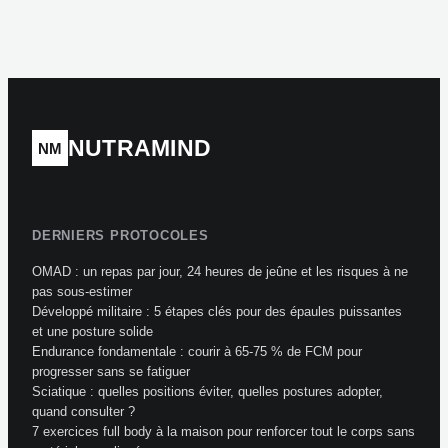
dormir : 3
pour guérir et 3
mécanismes
signaux pour
biologiques qui
reprendre le sport
sabotent votre
repos
NUTRAMIND
NM
DERNIERS PROTOCOLES
OMAD : un repas par jour, 24 heures de jeûne et les risques à ne
pas sous-estimer
Développé militaire : 5 étapes clés pour des épaules puissantes
et une posture solide
Endurance fondamentale : courir à 65-75 % de FCM pour
progresser sans se fatiguer
Sciatique : quelles positions éviter, quelles postures adopter,
quand consulter ?
7 exercices full body à la maison pour renforcer tout le corps sans