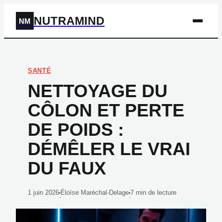
NUTRAMIND
NM
SANTÉ
NETTOYAGE DU
CÔLON ET PERTE
DE POIDS :
DÉMÊLER LE VRAI
DU FAUX
1 juin 2026
Éloïse Maréchal-Delage
7 min de lecture
·
·