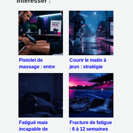
Intéresser :
Pistolet de
Courir le matin à
massage : entre
jeun : stratégie
gain de
métabolique ou
récupération et
risque pour vos
risque de blessure,
muscles ?
l’avis des kinés
Fatigué mais
Fracture de fatigue
incapable de
: 6 à 12 semaines