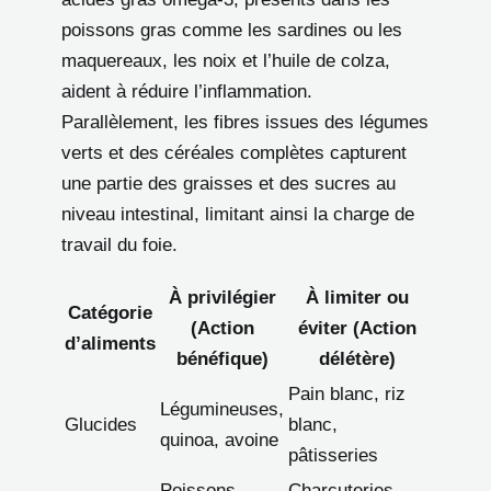
poissons gras comme les sardines ou les
maquereaux, les noix et l’huile de colza,
aident à réduire l’inflammation.
Parallèlement, les fibres issues des légumes
verts et des céréales complètes capturent
une partie des graisses et des sucres au
niveau intestinal, limitant ainsi la charge de
travail du foie.
À privilégier
À limiter ou
Catégorie
(Action
éviter (Action
d’aliments
bénéfique)
délétère)
Pain blanc, riz
Légumineuses,
Glucides
blanc,
quinoa, avoine
pâtisseries
Poissons,
Charcuteries,