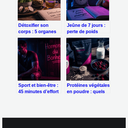
Détoxifier son
Jeûne de 7 jours :
corps : 5 organes
perte de poids
émonctoires et 7
réelle, mécanismes
jours pour
biologiques et
restaurer votre
risques majeurs
vitalité
Sport et bien-être :
Protéines végétales
45 minutes d’effort
en poudre : quels
pour multiplier vos
sont les réels
endorphines par
dangers pour votre
cinq
santé ?