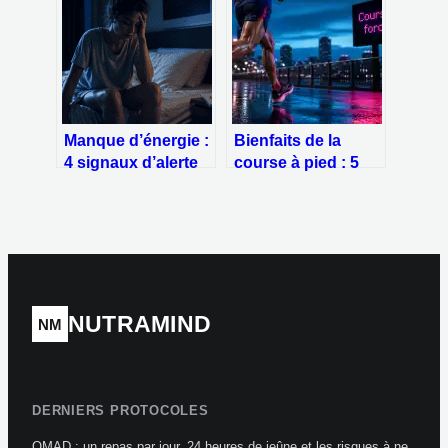
risques majeurs
comment l’éliminer
durablement
Manque d’énergie :
Bienfaits de la
4 signaux d’alerte
course à pied : 5
et méthodes pour
piliers pour
retrouver votre
transformer votre
vitalité
santé physique et
mentale
NUTRAMIND
NM
DERNIERS PROTOCOLES
OMAD : un repas par jour, 24 heures de jeûne et les risques à ne