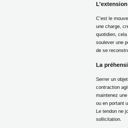
L’extension
C’est le mouvem
une charge, cr
quotidien, cela
soulever une p
de se reconstru
La préhensi
Serrer un obje
contraction ag
maintenez une 
ou en portant 
Le tendon ne jo
sollicitation.