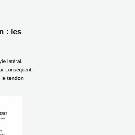
 : les
le latéral.
Par conséquent,
 le
tendon