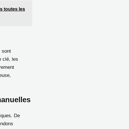
s toutes les
 sont
 clé, les
uvement
neuse,
manuelles
iques. De
endons