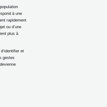
 population
espond à une
ient rapidement
bjet ou d’une
ient plus à
’identifier et
ls gestes
 devienne