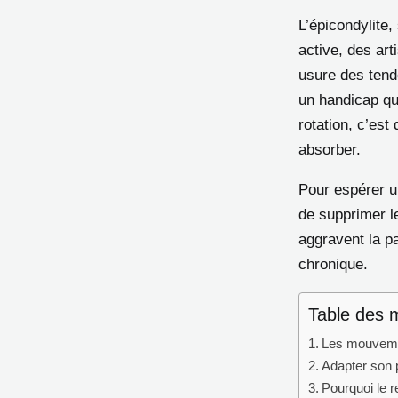
L’épicondylite
active, des ar
usure des tend
un handicap quo
rotation, c’est
absorber.
Pour espérer un
de supprimer le
aggravent la pa
chronique.
Table des 
Les mouvemen
Adapter son p
Pourquoi le r