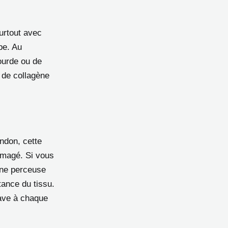
urtout avec
pe. Au
ourde ou de
 de collagène
ndon, cette
mmagé. Si vous
une perceuse
tance du tissu.
rave à chaque