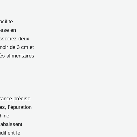
cilite
hesse en
Associez deux
noir de 3 cm et
ès alimentaires
rance précise.
s, l’épuration
hine
 abaissent
difient le