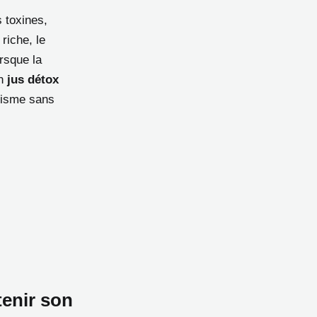
s toxines,
riche, le
orsque la
un
jus détox
anisme sans
tenir son