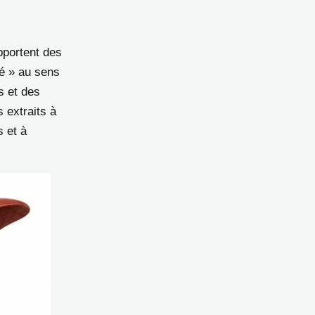
pportent des
yé » au sens
s et des
 extraits à
s et à