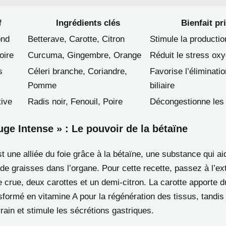
f
Ingrédients clés
Bienfait pr
ond
Betterave, Carotte, Citron
Stimule la productio
oire
Curcuma, Gingembre, Orange
Réduit le stress oxy
s
Céleri branche, Coriandre,
Favorise l’éliminatio
Pomme
biliaire
tive
Radis noir, Fenouil, Poire
Décongestionne les v
uge Intense » : Le pouvoir de la bétaïne
t une alliée du foie grâce à la bétaïne, une substance qui ai
de graisses dans l’organe. Pour cette recette, passez à l’ex
e crue, deux carottes et un demi-citron. La carotte apporte 
nsformé en vitamine A pour la régénération des tissus, tandis 
errain et stimule les sécrétions gastriques.