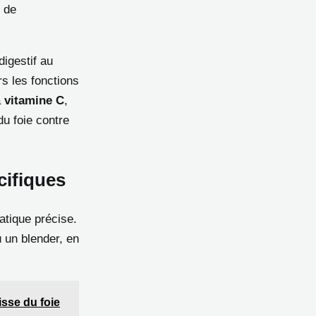
s de
digestif au
rs les fonctions
a
vitamine C
,
du foie contre
cifiques
atique précise.
 un blender, en
isse du foie