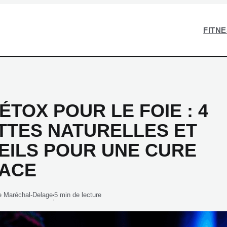
FITN
ÉTOX POUR LE FOIE : 4
TTES NATURELLES ET
EILS POUR UNE CURE
CACE
e Maréchal-Delage
5 min de lecture
·