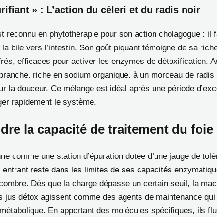
rifiant » : L’action du céleri et du radis noir
st reconnu en phytothérapie pour son action cholagogue : il fa
 la bile vers l’intestin. Son goût piquant témoigne de sa ric
és, efficaces pour activer les enzymes de détoxification. 
i branche, riche en sodium organique, à un morceau de radis 
 la douceur. Ce mélange est idéal après une période d’exc
er rapidement le système.
re la capacité de traitement du foie
onne comme une station d’épuration dotée d’une jauge de tolé
x entrant reste dans les limites de ses capacités enzymatique
ncombre. Dès que la charge dépasse un certain seuil, la mac
es jus détox agissent comme des agents de maintenance qui
métabolique. En apportant des molécules spécifiques, ils flui