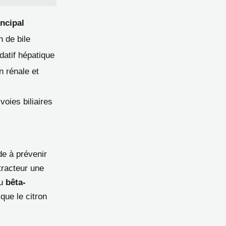
incipal
n de bile
datif hépatique
n rénale et
oies biliaires
de à prévenir
tracteur une
du
bêta-
que le citron