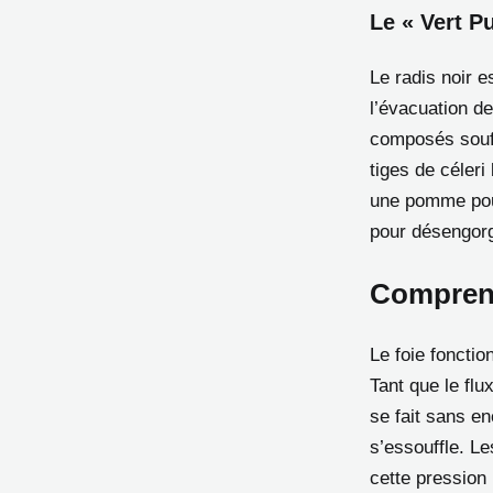
Le « Vert Pu
Le radis noir e
l’évacuation de
composés soufr
tiges de céler
une pomme pour
pour désengorg
Comprend
Le foie foncti
Tant que le flu
se fait sans e
s’essouffle. L
cette pression 