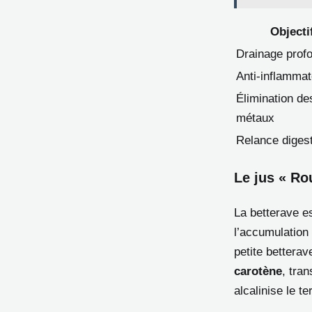
Objecti
Drainage prof
Anti-inflammat
Élimination de
métaux
Relance diges
Le jus « Ro
La betterave es
l’accumulation 
petite betterav
carotène
, tra
alcalinise le t