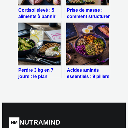
Cortisol élevé : 5
Prise de masse :
aliments à bannir
comment structurer
pour stopper le
son surplus
stress chronique
calorique et ses
macronutriments
pour gagner du
muscle
Perdre 3 kg en 7
Acides aminés
jours : le plan
essentiels : 9 piliers
nutritionnel à 1200
nutritionnels et
calories et les 3
comment les
erreurs de cuisson
intégrer à votre
à bannir
alimentation
NUTRAMIND
NM