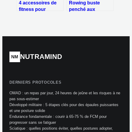
4 accessoires de
Rowing buste
fitness pour
penché aux
transformer votre
haltères : la
salon en salle de
méthode précise
sport
pour un dos massif
et symétrique
NUTRAMIND
NM
DERNIERS PROTOCOLES
OMAD : un repas par jour, 24 heures de jeûne et les risques à ne
pas sous-estimer
Développé militaire : 5 étapes clés pour des épaules puissantes
et une posture solide
Endurance fondamentale : courir à 65-75 % de FCM pour
progresser sans se fatiguer
Sciatique : quelles positions éviter, quelles postures adopter,