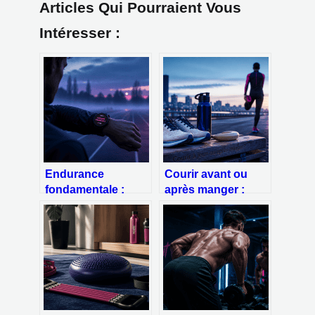
Articles Qui Pourraient Vous
Intéresser :
Endurance
Courir avant ou
fondamentale :
après manger :
pourquoi ralentir
performance,
est le secret pour
digestion et risques
courir plus vite et
d’hypoglycémie
plus longtemps ?