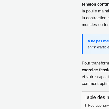
tension conti
la poulie main
la contraction
muscles ou ter
A ne pas ma
en fin d’article
Pour transforme
exercice fessi
et votre capac
comment optimi
Table des 
Pourquoi priv