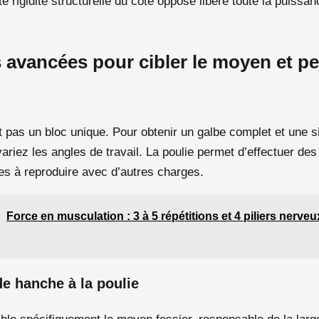
te rigidité structurelle du côté opposé libère toute la puissa
 avancées pour cibler le moyen et pe
t pas un bloc unique. Pour obtenir un galbe complet et une s
ariez les angles de travail. La poulie permet d’effectuer d
iles à reproduire avec d’autres charges.
Force en musculation : 3 à 5 répétitions et 4 piliers nerveu
e hanche à la poulie