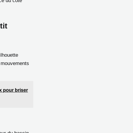
nce du côté
tit
ilhouette
es mouvements
x pour briser