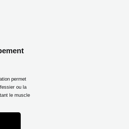
ppement
lation permet
fessier ou la
itant le muscle