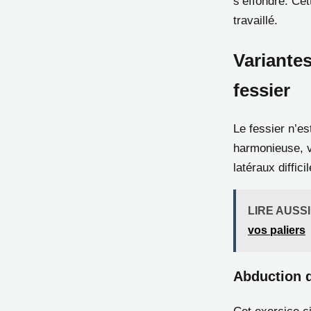
s’effondre. Cet
travaillé.
Variantes
fessier
Le fessier n’es
harmonieuse, v
latéraux diffic
LIRE AUSSI
vos paliers
Abduction d