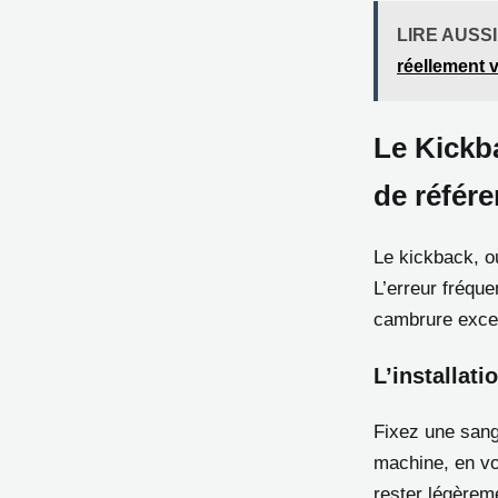
LIRE AUSSI
réellement v
Le Kickba
de référ
Le kickback, ou
L’erreur fréqu
cambrure exces
L’installati
Fixez une sangl
machine, en vo
rester légèrem