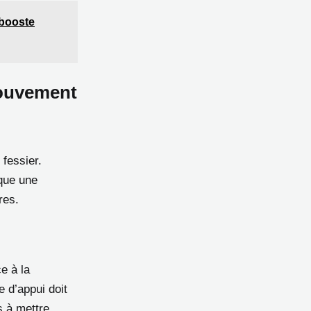
 booste
mouvement
 fessier.
oque une
res.
e à la
 d’appui doit
s à mettre