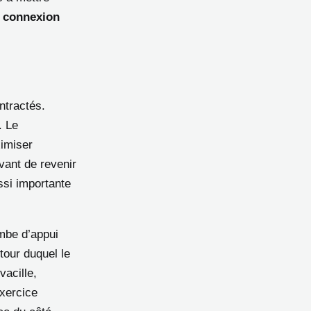
a
connexion
ntractés.
. Le
imiser
vant de revenir
ussi importante
mbe d’appui
tour duquel le
vacille,
exercice