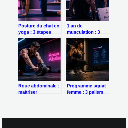
Posture du chat en
1 an de
yoga : 3 étapes
musculation : 3
pour libérer votre
étapes clés pour
colonne et
transformer votre
soulager vos
physique
tensions dorsales
Roue abdominale :
Programme squat
maîtriser
femme : 3 paliers
l’amplitude pour
progressifs pour
protéger vos
des fessiers galbés
lombaires
et toniques