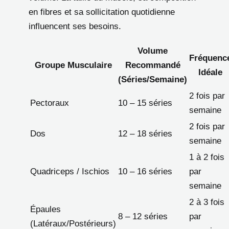
en fibres et sa sollicitation quotidienne
influencent ses besoins.
Volume
Fréquenc
Groupe Musculaire
Recommandé
Idéale
(Séries/Semaine)
2 fois par
Pectoraux
10 – 15 séries
semaine
2 fois par
Dos
12 – 18 séries
semaine
1 à 2 fois
Quadriceps / Ischios
10 – 16 séries
par
semaine
2 à 3 fois
Épaules
8 – 12 séries
par
(Latéraux/Postérieurs)