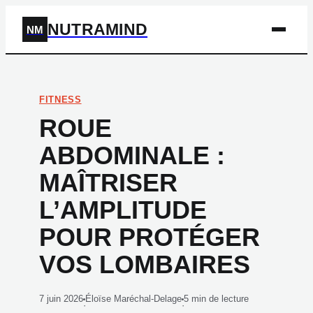
NUTRAMIND
NM
FITNESS
ROUE
ABDOMINALE :
MAÎTRISER
L’AMPLITUDE
POUR PROTÉGER
VOS LOMBAIRES
7 juin 2026
Éloïse Maréchal-Delage
5 min de lecture
·
·