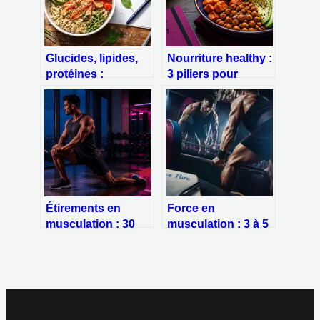
Glucides, lipides,
Nourriture healthy :
protéines :
3 piliers pour
comment calculer
transformer votre
vos apports pour
assiette sans
atteindre vos
frustration
objectifs
Étirements en
Force en
musculation : 30
musculation : 3 à 5
secondes de
répétitions et 4
tension, 4 règles
piliers nerveux
pour gagner en
pour briser vos
mobilité et éviter les
paliers
blessures