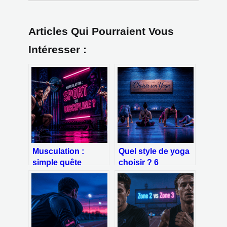
Articles Qui Pourraient Vous
Intéresser :
Musculation :
Quel style de yoga
simple quête
choisir ? 6
esthétique ou
méthodes pour
discipline sportive
aligner votre
à part entière ?
pratique à vos
besoins