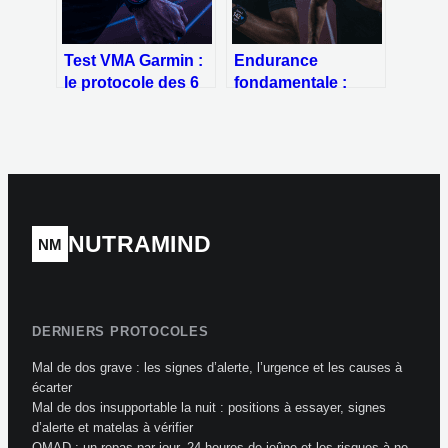
Test VMA Garmin :
Endurance
le protocole des 6
fondamentale :
minutes pour
choisir entre zone 2
étalonner vos
et zone 3 pour
entraînements
progresser sans
s’épuiser
NUTRAMIND
NM
DERNIERS PROTOCOLES
Mal de dos grave : les signes d’alerte, l’urgence et les causes à
écarter
Mal de dos insupportable la nuit : positions à essayer, signes
d’alerte et matelas à vérifier
OMAD : un repas par jour, 24 heures de jeûne et les risques à ne