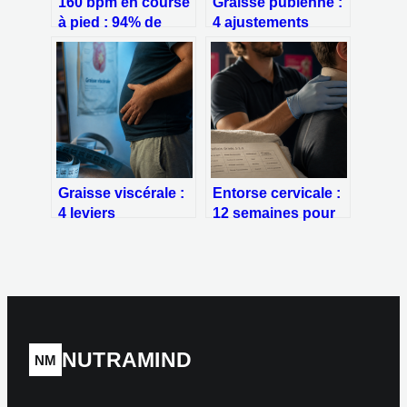
160 bpm en course
Graisse pubienne :
à pied : 94% de
4 ajustements
FCM pour un
alimentaires et 30
senior, 84% pour
secondes de
un trentenaire
gainage pour
l’affiner
Graisse viscérale :
Entorse cervicale :
4 leviers
12 semaines pour
métaboliques pour
guérir et 3 erreurs
protéger vos
qui retardent la
organes
reprise
NUTRAMIND
NM