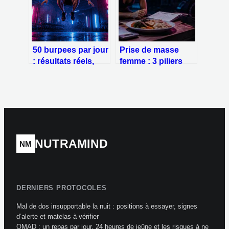
durablement
50 burpees par jour
Prise de masse
: résultats réels,
femme : 3 piliers
transformation
pour sculpter sa
physique et
silhouette
méthode pour tenir
durablement
30 jours
NUTRAMIND
NM
DERNIERS PROTOCOLES
Mal de dos insupportable la nuit : positions à essayer, signes
d’alerte et matelas à vérifier
OMAD : un repas par jour, 24 heures de jeûne et les risques à ne