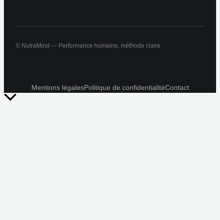
© NutraMind — Performance humaine, méthode claire
Mentions légales
Politique de confidentialité
Contact
Retour
en
haut