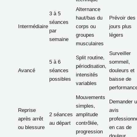
Alternance
3 à 5
haut/bas du
Prévoir des
séances
Intermédiaire
corps ou
jours plus
par
groupes
légers
semaine
musculaires
Surveiller
Split routine,
5 à 6
sommeil,
périodisation,
Avancé
séances
douleurs et
intensités
possibles
baisse de
variables
performanc
Mouvements
Demander u
simples,
Reprise
avis
2 séances
amplitude
après arrêt
professionn
au départ
contrôlée,
ou blessure
en cas de
progression
douleur