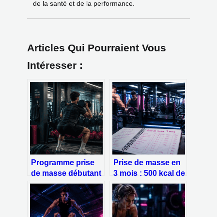
de la santé et de la performance.
Articles Qui Pourraient Vous
Intéresser :
Programme prise
Prise de masse en
de masse débutant
3 mois : 500 kcal de
: 3 séances par
surplus et 3 leviers
semaine pour
pour transformer
construire du
votre physique
muscle
sans gras superflu