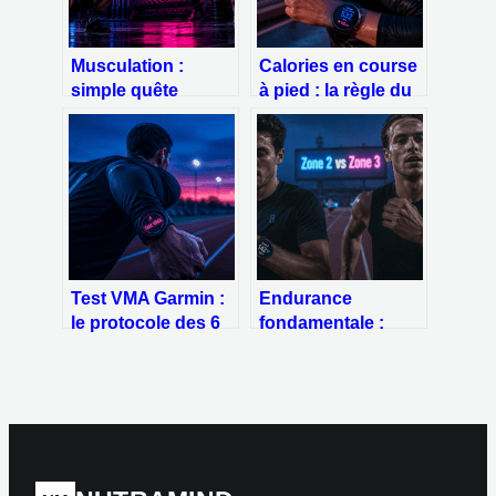
Musculation :
Calories en course
simple quête
à pied : la règle du
esthétique ou
1 kcal/kg/km pour
discipline sportive
évaluer vos
à part entière ?
dépenses réelles
Test VMA Garmin :
Endurance
le protocole des 6
fondamentale :
minutes pour
choisir entre zone 2
étalonner vos
et zone 3 pour
entraînements
progresser sans
s’épuiser