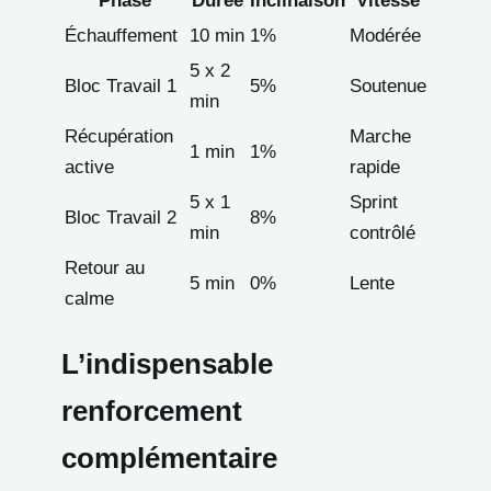
Phase
Durée
Inclinaison
Vitesse
Échauffement
10 min
1%
Modérée
5 x 2
Bloc Travail 1
5%
Soutenue
min
Récupération
Marche
1 min
1%
active
rapide
5 x 1
Sprint
Bloc Travail 2
8%
min
contrôlé
Retour au
5 min
0%
Lente
calme
L’indispensable
renforcement
complémentaire